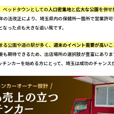
、ベッドタウンとしての
人口密集地
と
広大な公園
を併せ
21年の法改正により、埼玉県内の保健所一箇所で営業許
となった点も大きな追い風です。
まる公園や道の駅が多く、
週末のイベント需要が高い
こ
要も期待できるため、出店場所の選択肢が豊富にありま
ッチンカーを始める方にとって、埼玉は成功のチャンス